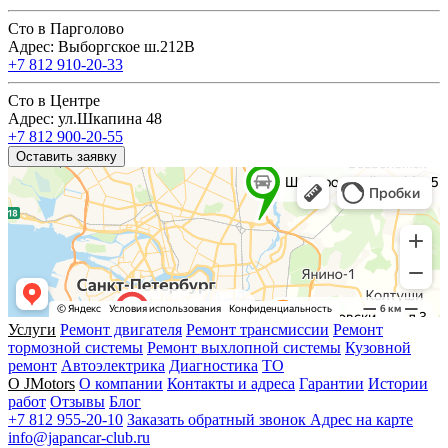
Сто в Парголово
Адрес: Выборгское ш.212В
+7 812 910-20-33
Сто в Центре
Адрес: ул.Шкапина 48
+7 812 900-20-55
Оставить заявку
Услуги
Ремонт двигателя
Ремонт трансмиссии
Ремонт
тормозной системы
Ремонт выхлопной системы
Кузовной
ремонт
Автоэлектрика
Диагностика
ТО
О JMotors
О компании
Контакты и адреса
Гарантии
Истории
работ
Отзывы
Блог
+7 812 955-20-10
Заказать обратный звонок
Адрес на карте
info@japancar-club.ru