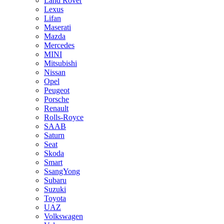
Land Rover
Lexus
Lifan
Maserati
Mazda
Mercedes
MINI
Mitsubishi
Nissan
Opel
Peugeot
Porsche
Renault
Rolls-Royce
SAAB
Saturn
Seat
Skoda
Smart
SsangYong
Subaru
Suzuki
Toyota
UAZ
Volkswagen