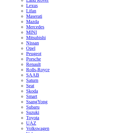
Land Rover
Lexus
Lifan
Maserati
Mazda
Mercedes
MINI
Mitsubishi
Nissan
Opel
Peugeot
Porsche
Renault
Rolls-Royce
SAAB
Saturn
Seat
Skoda
Smart
SsangYong
Subaru
Suzuki
Toyota
UAZ
Volkswagen