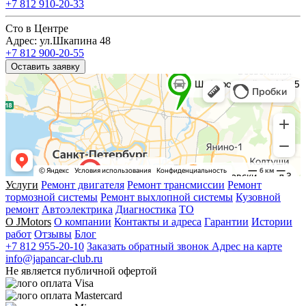
+7 812 910-20-33
Сто в Центре
Адрес: ул.Шкапина 48
+7 812 900-20-55
Оставить заявку
Услуги
Ремонт двигателя
Ремонт трансмиссии
Ремонт
тормозной системы
Ремонт выхлопной системы
Кузовной
ремонт
Автоэлектрика
Диагностика
ТО
О JMotors
О компании
Контакты и адреса
Гарантии
Истории
работ
Отзывы
Блог
+7 812 955-20-10
Заказать обратный звонок
Адрес на карте
info@japancar-club.ru
Не является публичной офертой