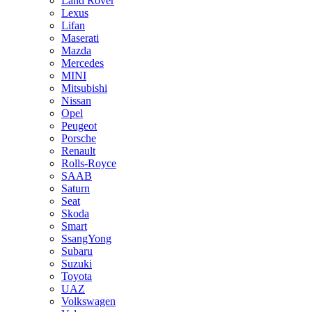
Land Rover
Lexus
Lifan
Maserati
Mazda
Mercedes
MINI
Mitsubishi
Nissan
Opel
Peugeot
Porsche
Renault
Rolls-Royce
SAAB
Saturn
Seat
Skoda
Smart
SsangYong
Subaru
Suzuki
Toyota
UAZ
Volkswagen