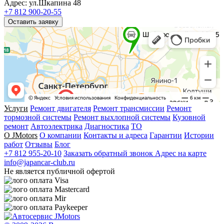
Адрес: ул.Шкапина 48
+7 812 900-20-55
Оставить заявку
Услуги
Ремонт двигателя
Ремонт трансмиссии
Ремонт
тормозной системы
Ремонт выхлопной системы
Кузовной
ремонт
Автоэлектрика
Диагностика
ТО
О JMotors
О компании
Контакты и адреса
Гарантии
Истории
работ
Отзывы
Блог
+7 812 955-20-10
Заказать обратный звонок
Адрес на карте
info@japancar-club.ru
Не является публичной офертой