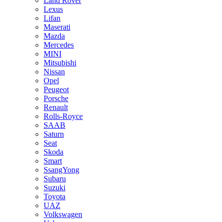
Land Rover
Lexus
Lifan
Maserati
Mazda
Mercedes
MINI
Mitsubishi
Nissan
Opel
Peugeot
Porsche
Renault
Rolls-Royce
SAAB
Saturn
Seat
Skoda
Smart
SsangYong
Subaru
Suzuki
Toyota
UAZ
Volkswagen