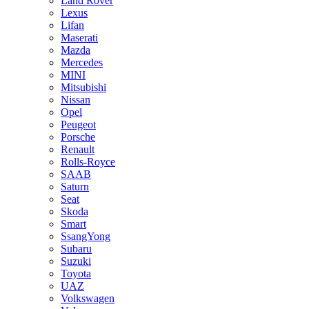
Land Rover
Lexus
Lifan
Maserati
Mazda
Mercedes
MINI
Mitsubishi
Nissan
Opel
Peugeot
Porsche
Renault
Rolls-Royce
SAAB
Saturn
Seat
Skoda
Smart
SsangYong
Subaru
Suzuki
Toyota
UAZ
Volkswagen