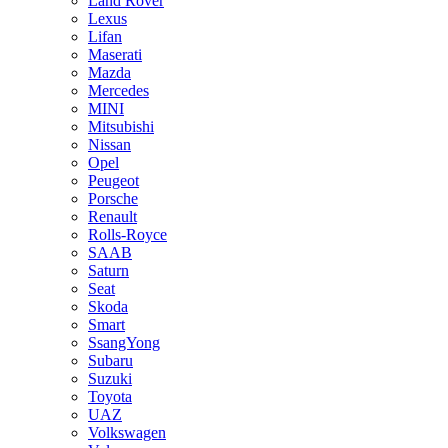
Land Rover
Lexus
Lifan
Maserati
Mazda
Mercedes
MINI
Mitsubishi
Nissan
Opel
Peugeot
Porsche
Renault
Rolls-Royce
SAAB
Saturn
Seat
Skoda
Smart
SsangYong
Subaru
Suzuki
Toyota
UAZ
Volkswagen