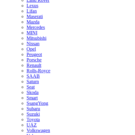
Land Rover
Lexus
Lifan
Maserati
Mazda
Mercedes
MINI
Mitsubishi
Nissan
Opel
Peugeot
Porsche
Renault
Rolls-Royce
SAAB
Saturn
Seat
Skoda
Smart
SsangYong
Subaru
Suzuki
Toyota
UAZ
Volkswagen