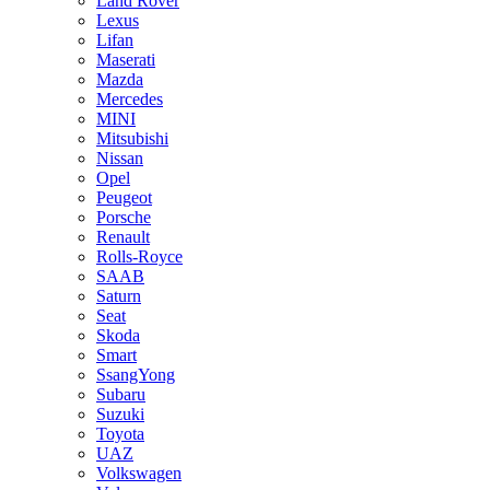
Land Rover
Lexus
Lifan
Maserati
Mazda
Mercedes
MINI
Mitsubishi
Nissan
Opel
Peugeot
Porsche
Renault
Rolls-Royce
SAAB
Saturn
Seat
Skoda
Smart
SsangYong
Subaru
Suzuki
Toyota
UAZ
Volkswagen