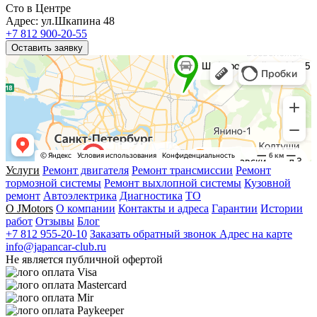
Сто в Центре
Адрес: ул.Шкапина 48
+7 812 900-20-55
Оставить заявку
Услуги
Ремонт двигателя
Ремонт трансмиссии
Ремонт
тормозной системы
Ремонт выхлопной системы
Кузовной
ремонт
Автоэлектрика
Диагностика
ТО
О JMotors
О компании
Контакты и адреса
Гарантии
Истории
работ
Отзывы
Блог
+7 812 955-20-10
Заказать обратный звонок
Адрес на карте
info@japancar-club.ru
Не является публичной офертой