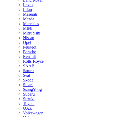
Land Rover
Lexus
Lifan
Maserati
Mazda
Mercedes
MINI
Mitsubishi
Nissan
Opel
Peugeot
Porsche
Renault
Rolls-Royce
SAAB
Saturn
Seat
Skoda
Smart
SsangYong
Subaru
Suzuki
Toyota
UAZ
Volkswagen