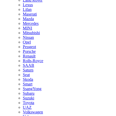
Land Rover
Lexus
Lifan
Maserati
Mazda
Mercedes
MINI
Mitsubishi
Nissan
Opel
Peugeot
Porsche
Renault
Rolls-Royce
SAAB
Saturn
Seat
Skoda
Smart
SsangYong
Subaru
Suzuki
Toyota
UAZ
Volkswagen