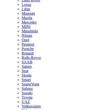
Land Rover
Lexus
Lifan
Maserati
Mazda
Mercedes
MINI
Mitsubishi
Nissan
Opel
Peugeot
Porsche
Renault
Rolls-Royce
SAAB
Saturn
Seat
Skoda
Smart
SsangYong
Subaru
Suzuki
Toyota
UAZ
Volkswagen