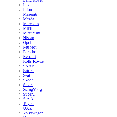
Land Rover
Lexus
Lifan
Maserati
Mazda
Mercedes
MINI
Mitsubishi
Nissan
Opel
Peugeot
Porsche
Renault
Rolls-Royce
SAAB
Saturn
Seat
Skoda
Smart
SsangYong
Subaru
Suzuki
Toyota
UAZ
Volkswagen