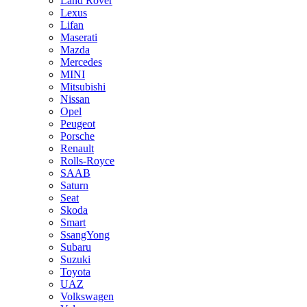
Land Rover
Lexus
Lifan
Maserati
Mazda
Mercedes
MINI
Mitsubishi
Nissan
Opel
Peugeot
Porsche
Renault
Rolls-Royce
SAAB
Saturn
Seat
Skoda
Smart
SsangYong
Subaru
Suzuki
Toyota
UAZ
Volkswagen