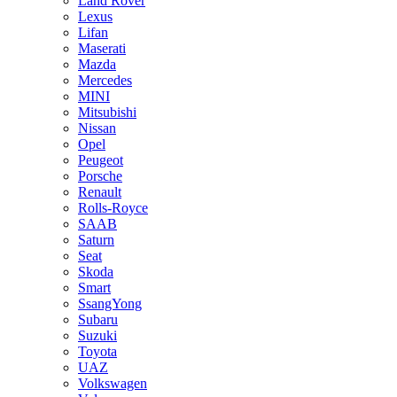
Land Rover
Lexus
Lifan
Maserati
Mazda
Mercedes
MINI
Mitsubishi
Nissan
Opel
Peugeot
Porsche
Renault
Rolls-Royce
SAAB
Saturn
Seat
Skoda
Smart
SsangYong
Subaru
Suzuki
Toyota
UAZ
Volkswagen