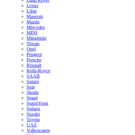
Land Rover
Lexus
Lifan
Maserati
Mazda
Mercedes
MINI
Mitsubishi
Nissan
Opel
Peugeot
Porsche
Renault
Rolls-Royce
SAAB
Saturn
Seat
Skoda
Smart
SsangYong
Subaru
Suzuki
Toyota
UAZ
Volkswagen