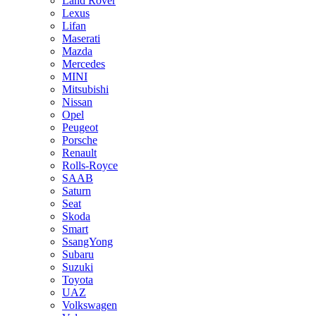
Land Rover
Lexus
Lifan
Maserati
Mazda
Mercedes
MINI
Mitsubishi
Nissan
Opel
Peugeot
Porsche
Renault
Rolls-Royce
SAAB
Saturn
Seat
Skoda
Smart
SsangYong
Subaru
Suzuki
Toyota
UAZ
Volkswagen