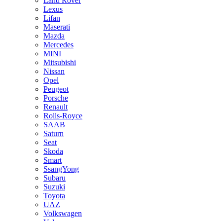
Land Rover
Lexus
Lifan
Maserati
Mazda
Mercedes
MINI
Mitsubishi
Nissan
Opel
Peugeot
Porsche
Renault
Rolls-Royce
SAAB
Saturn
Seat
Skoda
Smart
SsangYong
Subaru
Suzuki
Toyota
UAZ
Volkswagen