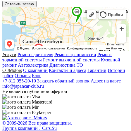
Оставить заявку
Услуги
Ремонт двигателя
Ремонт трансмиссии
Ремонт
тормозной системы
Ремонт выхлопной системы
Кузовной
ремонт
Автоэлектрика
Диагностика
ТО
О JMotors
О компании
Контакты и адреса
Гарантии
Истории
работ
Отзывы
Блог
+7 812 955-20-10
Заказать обратный звонок
Адрес на карте
info@japancar-club.ru
Не является публичной офертой
© 2009-
2026 Все права защищены.
Группа компаний J-Cars.Su