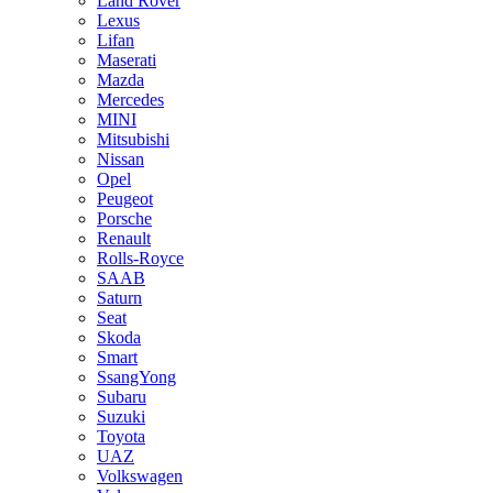
Land Rover
Lexus
Lifan
Maserati
Mazda
Mercedes
MINI
Mitsubishi
Nissan
Opel
Peugeot
Porsche
Renault
Rolls-Royce
SAAB
Saturn
Seat
Skoda
Smart
SsangYong
Subaru
Suzuki
Toyota
UAZ
Volkswagen