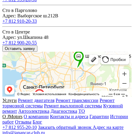
Сто в Парголово
Адрес: Выборгское ш.212В
+7 812 910-20-33
Сто в Центре
Адрес: ул.Шкапина 48
+7 812 900-20-55
Оставить заявку
Услуги
Ремонт двигателя
Ремонт трансмиссии
Ремонт
тормозной системы
Ремонт выхлопной системы
Кузовной
ремонт
Автоэлектрика
Диагностика
ТО
О JMotors
О компании
Контакты и адреса
Гарантии
Истории
работ
Отзывы
Блог
+7 812 955-20-10
Заказать обратный звонок
Адрес на карте
info@japancar-club.ru