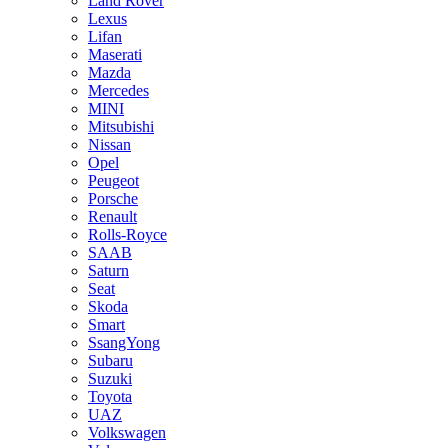
Land Rover
Lexus
Lifan
Maserati
Mazda
Mercedes
MINI
Mitsubishi
Nissan
Opel
Peugeot
Porsche
Renault
Rolls-Royce
SAAB
Saturn
Seat
Skoda
Smart
SsangYong
Subaru
Suzuki
Toyota
UAZ
Volkswagen