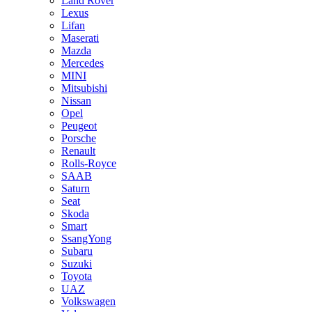
Land Rover
Lexus
Lifan
Maserati
Mazda
Mercedes
MINI
Mitsubishi
Nissan
Opel
Peugeot
Porsche
Renault
Rolls-Royce
SAAB
Saturn
Seat
Skoda
Smart
SsangYong
Subaru
Suzuki
Toyota
UAZ
Volkswagen