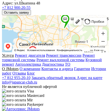
Адрес: ул.Шкапина 48
+7 812 900-20-55
Оставить заявку
Услуги
Ремонт двигателя
Ремонт трансмиссии
Ремонт
тормозной системы
Ремонт выхлопной системы
Кузовной
ремонт
Автоэлектрика
Диагностика
ТО
О JMotors
О компании
Контакты и адреса
Гарантии
Истории
работ
Отзывы
Блог
+7 812 955-20-10
Заказать обратный звонок
Адрес на карте
info@japancar-club.ru
Не является публичной офертой