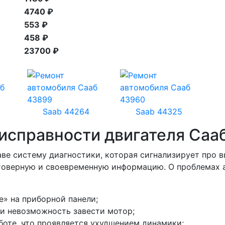
4740 ₽
553 ₽
458 ₽
23700 ₽
Saab 44264
Saab 44325
исправности двигателя Саа
е систему диагностики, которая сигнализирует про в
остоверную и своевременную информацию. О проблемах
e» на приборной панели;
ли невозможность завести мотор;
оте, что проявляется ухудшением динамики;