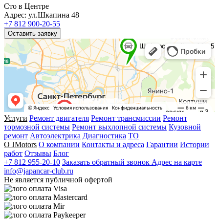
Сто в Центре
Адрес: ул.Шкапина 48
+7 812 900-20-55
Оставить заявку
Услуги
Ремонт двигателя
Ремонт трансмиссии
Ремонт
тормозной системы
Ремонт выхлопной системы
Кузовной
ремонт
Автоэлектрика
Диагностика
ТО
О JMotors
О компании
Контакты и адреса
Гарантии
Истории
работ
Отзывы
Блог
+7 812 955-20-10
Заказать обратный звонок
Адрес на карте
info@japancar-club.ru
Не является публичной офертой