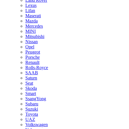
Land Rover
Lexus
Lifan
Maserati
Mazda
Mercedes
MINI
Mitsubishi
Nissan
Opel
Peugeot
Porsche
Renault
Rolls-Royce
SAAB
Saturn
Seat
Skoda
Smart
SsangYong
Subaru
Suzuki
Toyota
UAZ
Volkswagen