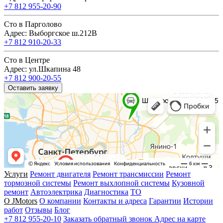
+7 812 955-20-90
Сто в Парголово
Адрес: Выборгское ш.212В
+7 812 910-20-33
Сто в Центре
Адрес: ул.Шкапина 48
+7 812 900-20-55
Оставить заявку
Услуги
Ремонт двигателя
Ремонт трансмиссии
Ремонт
тормозной системы
Ремонт выхлопной системы
Кузовной
ремонт
Автоэлектрика
Диагностика
ТО
О JMotors
О компании
Контакты и адреса
Гарантии
Истории
работ
Отзывы
Блог
+7 812 955-20-10
Заказать обратный звонок
Адрес на карте