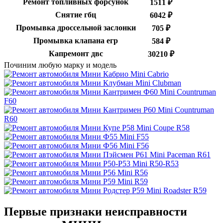
Ремонт топливных форсунок
1511 ₽
Снятие гбц
6042 ₽
Промывка дроссельной заслонки
705 ₽
Промывка клапана егр
584 ₽
Капремонт двс
30210 ₽
Починим любую марку и модель
Mini Cabrio
Mini Clubman
Mini Countruman
F60
Mini Countruman
R60
Mini Coupe R58
Mini F55
Mini F56
Mini Paceman R61
Mini R50-R53
Mini R56
Mini R59
Mini Roadster R59
Первые признаки неисправности