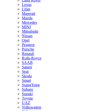
Land Rover
Lexus
Lifan
Maserati
Mazda
Mercedes
MINI
Mitsubishi
Nissan
Opel
Peugeot
Porsche
Renault
Rolls-Royce
SAAB
Saturn
Seat
Skoda
Smart
SsangYong
Subaru
Suzuki
Toyota
UAZ
Volkswagen