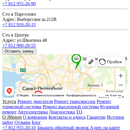
+7 812 955-20-90
Сто в Парголово
Адрес: Выборгское ш.212В
+7 812 910-20-33
Сто в Центре
Адрес: ул.Шкапина 48
+7 812 900-20-55
Оставить заявку
Услуги
Ремонт двигателя
Ремонт трансмиссии
Ремонт
тормозной системы
Ремонт выхлопной системы
Кузовной
ремонт
Автоэлектрика
Диагностика
ТО
О JMotors
О компании
Контакты и адреса
Гарантии
Истории
работ
Отзывы
Блог
+7 812 955-20-10
Заказать обратный звонок
Адрес на карте