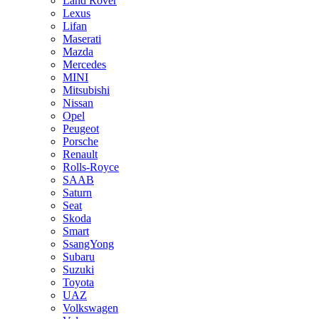
Land Rover
Lexus
Lifan
Maserati
Mazda
Mercedes
MINI
Mitsubishi
Nissan
Opel
Peugeot
Porsche
Renault
Rolls-Royce
SAAB
Saturn
Seat
Skoda
Smart
SsangYong
Subaru
Suzuki
Toyota
UAZ
Volkswagen