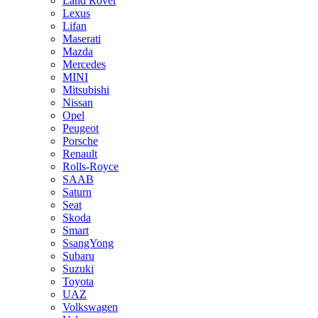
Land Rover
Lexus
Lifan
Maserati
Mazda
Mercedes
MINI
Mitsubishi
Nissan
Opel
Peugeot
Porsche
Renault
Rolls-Royce
SAAB
Saturn
Seat
Skoda
Smart
SsangYong
Subaru
Suzuki
Toyota
UAZ
Volkswagen