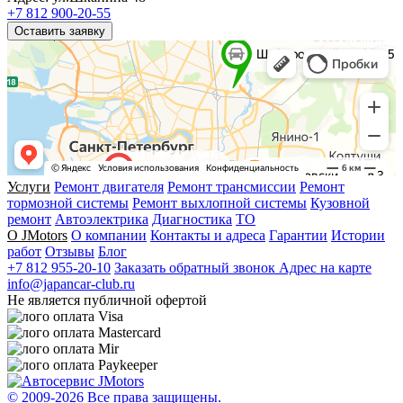
+7 812 900-20-55
Оставить заявку
Услуги
Ремонт двигателя
Ремонт трансмиссии
Ремонт
тормозной системы
Ремонт выхлопной системы
Кузовной
ремонт
Автоэлектрика
Диагностика
ТО
О JMotors
О компании
Контакты и адреса
Гарантии
Истории
работ
Отзывы
Блог
+7 812 955-20-10
Заказать обратный звонок
Адрес на карте
info@japancar-club.ru
Не является публичной офертой
© 2009-
2026 Все права защищены.