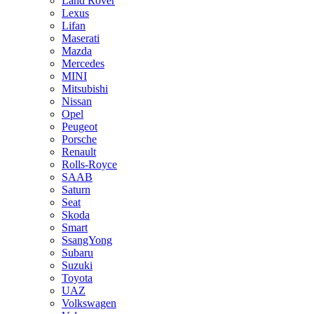
Land Rover
Lexus
Lifan
Maserati
Mazda
Mercedes
MINI
Mitsubishi
Nissan
Opel
Peugeot
Porsche
Renault
Rolls-Royce
SAAB
Saturn
Seat
Skoda
Smart
SsangYong
Subaru
Suzuki
Toyota
UAZ
Volkswagen