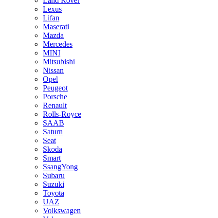
Land Rover
Lexus
Lifan
Maserati
Mazda
Mercedes
MINI
Mitsubishi
Nissan
Opel
Peugeot
Porsche
Renault
Rolls-Royce
SAAB
Saturn
Seat
Skoda
Smart
SsangYong
Subaru
Suzuki
Toyota
UAZ
Volkswagen