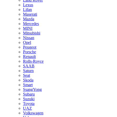
Land Rover
Lexus
Lifan
Maserati
Mazda
Mercedes
MINI
Mitsubishi
Nissan
Opel
Peugeot
Porsche
Renault
Rolls-Royce
SAAB
Saturn
Seat
Skoda
Smart
SsangYong
Subaru
Suzuki
Toyota
UAZ
Volkswagen