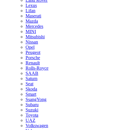
Land Rover
Lexus
Lifan
Maserati
Mazda
Mercedes
MINI
Mitsubishi
Nissan
Opel
Peugeot
Porsche
Renault
Rolls-Royce
SAAB
Saturn
Seat
Skoda
Smart
SsangYong
Subaru
Suzuki
Toyota
UAZ
Volkswagen