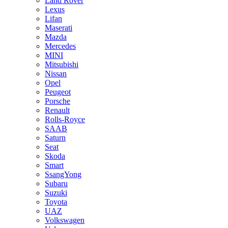
Land Rover
Lexus
Lifan
Maserati
Mazda
Mercedes
MINI
Mitsubishi
Nissan
Opel
Peugeot
Porsche
Renault
Rolls-Royce
SAAB
Saturn
Seat
Skoda
Smart
SsangYong
Subaru
Suzuki
Toyota
UAZ
Volkswagen