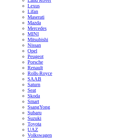
Land Rover
Lexus
Lifan
Maserati
Mazda
Mercedes
MINI
Mitsubishi
Nissan
Opel
Peugeot
Porsche
Renault
Rolls-Royce
SAAB
Saturn
Seat
Skoda
Smart
SsangYong
Subaru
Suzuki
Toyota
UAZ
Volkswagen