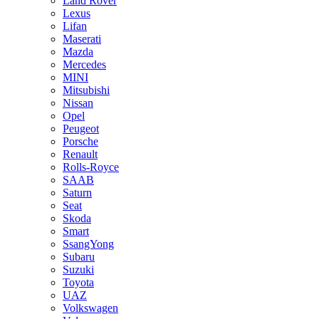
Land Rover
Lexus
Lifan
Maserati
Mazda
Mercedes
MINI
Mitsubishi
Nissan
Opel
Peugeot
Porsche
Renault
Rolls-Royce
SAAB
Saturn
Seat
Skoda
Smart
SsangYong
Subaru
Suzuki
Toyota
UAZ
Volkswagen