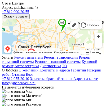
Сто в Центре
Адрес: ул.Шкапина 48
+7 812 900-20-55
Оставить заявку
Услуги
Ремонт двигателя
Ремонт трансмиссии
Ремонт
тормозной системы
Ремонт выхлопной системы
Кузовной
ремонт
Автоэлектрика
Диагностика
ТО
О JMotors
О компании
Контакты и адреса
Гарантии
Истории
работ
Отзывы
Блог
+7 812 955-20-10
Заказать обратный звонок
Адрес на карте
info@japancar-club.ru
Не является публичной офертой