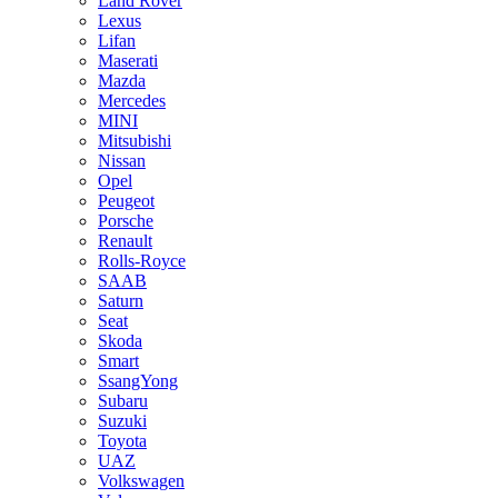
Land Rover
Lexus
Lifan
Maserati
Mazda
Mercedes
MINI
Mitsubishi
Nissan
Opel
Peugeot
Porsche
Renault
Rolls-Royce
SAAB
Saturn
Seat
Skoda
Smart
SsangYong
Subaru
Suzuki
Toyota
UAZ
Volkswagen