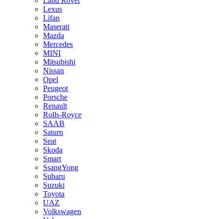
Land Rover
Lexus
Lifan
Maserati
Mazda
Mercedes
MINI
Mitsubishi
Nissan
Opel
Peugeot
Porsche
Renault
Rolls-Royce
SAAB
Saturn
Seat
Skoda
Smart
SsangYong
Subaru
Suzuki
Toyota
UAZ
Volkswagen