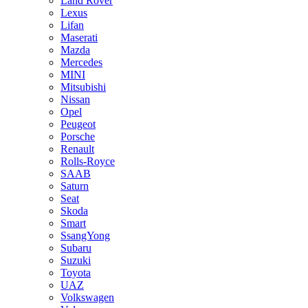
Land Rover
Lexus
Lifan
Maserati
Mazda
Mercedes
MINI
Mitsubishi
Nissan
Opel
Peugeot
Porsche
Renault
Rolls-Royce
SAAB
Saturn
Seat
Skoda
Smart
SsangYong
Subaru
Suzuki
Toyota
UAZ
Volkswagen