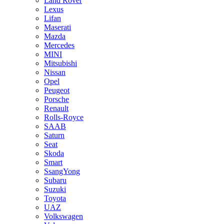
Land Rover
Lexus
Lifan
Maserati
Mazda
Mercedes
MINI
Mitsubishi
Nissan
Opel
Peugeot
Porsche
Renault
Rolls-Royce
SAAB
Saturn
Seat
Skoda
Smart
SsangYong
Subaru
Suzuki
Toyota
UAZ
Volkswagen