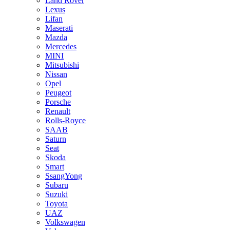
Land Rover
Lexus
Lifan
Maserati
Mazda
Mercedes
MINI
Mitsubishi
Nissan
Opel
Peugeot
Porsche
Renault
Rolls-Royce
SAAB
Saturn
Seat
Skoda
Smart
SsangYong
Subaru
Suzuki
Toyota
UAZ
Volkswagen