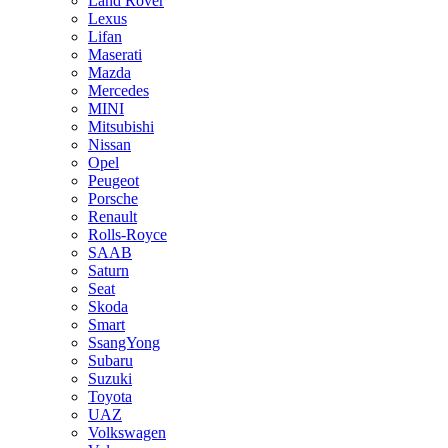
Land Rover
Lexus
Lifan
Maserati
Mazda
Mercedes
MINI
Mitsubishi
Nissan
Opel
Peugeot
Porsche
Renault
Rolls-Royce
SAAB
Saturn
Seat
Skoda
Smart
SsangYong
Subaru
Suzuki
Toyota
UAZ
Volkswagen