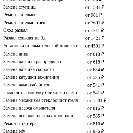
Замена ступицы
от 1531 ₽
Ремонт пневмы
от 981 ₽
Ремонт пневмостоек
от 7691 ₽
Сход развал
от 1311 ₽
Развал схождение 3д
от 1421 ₽
Установка пневматической подвески
от 4501 ₽
Замена дпкв
от 618 ₽
Замена датчика распредвала
от 618 ₽
Замена датчика скорости
от 684 ₽
Замена катушки зажигания
от 585 ₽
Замена ламп габаритов
от 541 ₽
Поменять лампочку ближнего света
от 541 ₽
Замена механизма стеклоочистителя
от 1201 ₽
Замена насоса омывателя
от 816 ₽
Замена высоковольтных проводов
от 585 ₽
Ремонт стартера
от 816 ₽
Замена эбу
от 926 ₽