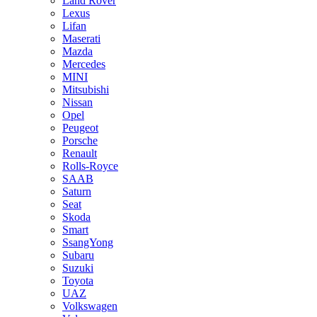
Land Rover
Lexus
Lifan
Maserati
Mazda
Mercedes
MINI
Mitsubishi
Nissan
Opel
Peugeot
Porsche
Renault
Rolls-Royce
SAAB
Saturn
Seat
Skoda
Smart
SsangYong
Subaru
Suzuki
Toyota
UAZ
Volkswagen