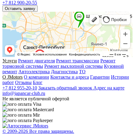
+7 812 900-20-55
Оставить заявку
Услуги
Ремонт двигателя
Ремонт трансмиссии
Ремонт
тормозной системы
Ремонт выхлопной системы
Кузовной
ремонт
Автоэлектрика
Диагностика
ТО
О JMotors
О компании
Контакты и адреса
Гарантии
Истории
работ
Отзывы
Блог
+7 812 955-20-10
Заказать обратный звонок
Адрес на карте
info@japancar-club.ru
Не является публичной офертой
© 2009-
2026 Все права защищены.