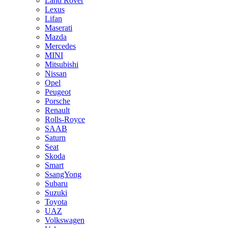
Land Rover
Lexus
Lifan
Maserati
Mazda
Mercedes
MINI
Mitsubishi
Nissan
Opel
Peugeot
Porsche
Renault
Rolls-Royce
SAAB
Saturn
Seat
Skoda
Smart
SsangYong
Subaru
Suzuki
Toyota
UAZ
Volkswagen