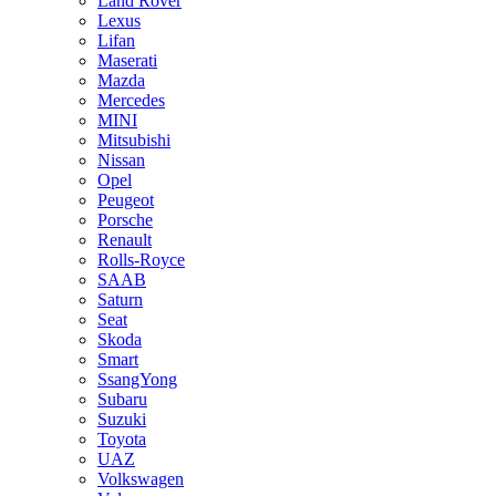
Land Rover
Lexus
Lifan
Maserati
Mazda
Mercedes
MINI
Mitsubishi
Nissan
Opel
Peugeot
Porsche
Renault
Rolls-Royce
SAAB
Saturn
Seat
Skoda
Smart
SsangYong
Subaru
Suzuki
Toyota
UAZ
Volkswagen