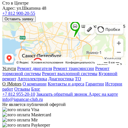
Сто в Центре
Адрес: ул.Шкапина 48
+7 812 900-20-55
Оставить заявку
Услуги
Ремонт двигателя
Ремонт трансмиссии
Ремонт
тормозной системы
Ремонт выхлопной системы
Кузовной
ремонт
Автоэлектрика
Диагностика
ТО
О JMotors
О компании
Контакты и адреса
Гарантии
Истории
работ
Отзывы
Блог
+7 812 955-20-10
Заказать обратный звонок
Адрес на карте
info@japancar-club.ru
Не является публичной офертой