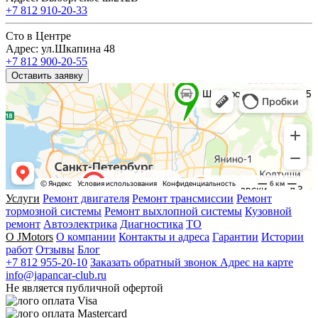
+7 812 910-20-33
Сто в Центре
Адрес: ул.Шкапина 48
+7 812 900-20-55
Оставить заявку
Услуги
Ремонт двигателя
Ремонт трансмиссии
Ремонт
тормозной системы
Ремонт выхлопной системы
Кузовной
ремонт
Автоэлектрика
Диагностика
ТО
О JMotors
О компании
Контакты и адреса
Гарантии
Истории
работ
Отзывы
Блог
+7 812 955-20-10
Заказать обратный звонок
Адрес на карте
info@japancar-club.ru
Не является публичной офертой