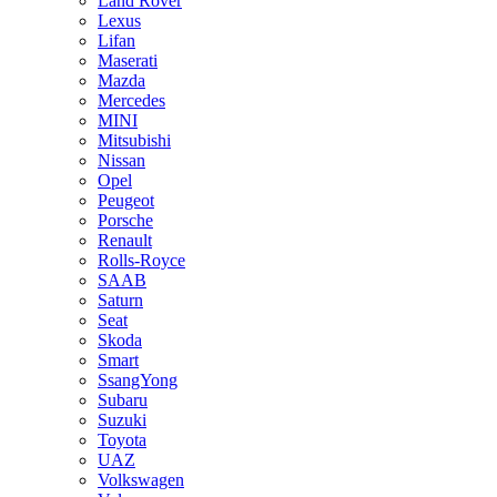
Land Rover
Lexus
Lifan
Maserati
Mazda
Mercedes
MINI
Mitsubishi
Nissan
Opel
Peugeot
Porsche
Renault
Rolls-Royce
SAAB
Saturn
Seat
Skoda
Smart
SsangYong
Subaru
Suzuki
Toyota
UAZ
Volkswagen